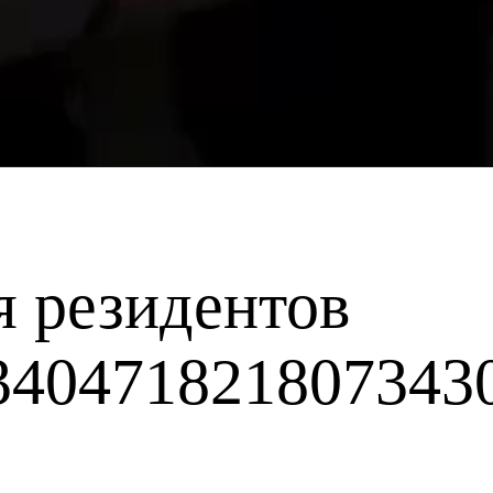
я резидентов
3404718218073430