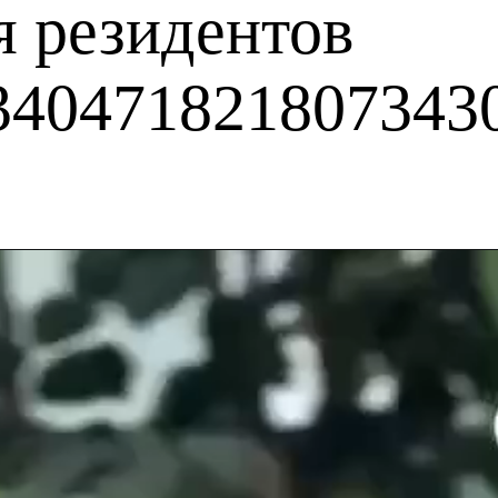
я резидентов
3404718218073430