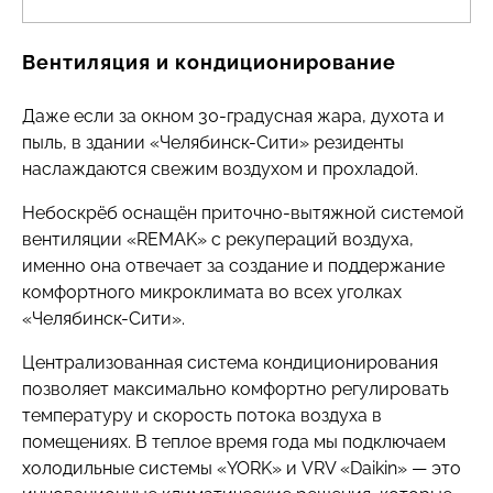
мощный напор воды, он поддерживается в
автоматическом режиме насосными
Горячая вода и тепло в здании — залог
Вентиляция и кондиционирование
станциями «WILO» и «Grundfos» от двух
комфорта и здоровья резидентов.
независимых вводов городского
Даже если за окном 30-градусная жара, духота и
водоснабжения.
В «Челябинск-Сити» мы поддерживаем
пыль, в здании «Челябинск-Сити» резиденты
высокое качество теплоснабжения вне
Мы предусмотрели всё, чтобы защитить
наслаждаются свежим воздухом и прохладой.
зависимости от состояния городских сетей.
резидентов и гостей бизнес-центра от
Для этого у нас есть две котельные,
Небоскрёб оснащён приточно-вытяжной системой
проблемы отключения воды. Для
оснащенные газовыми котлами «Viessmann» и
вентиляции «REMAK» с рекупераций воздуха,
пятизвездочного «Сити Отеля» -
«Buderus», которые работают в
именно она отвечает за создание и поддержание
дополнительная химводоподготовка и
автоматическом режиме.
комфортного микроклимата во всех уголках
обеззараживание ультрафиолетом. И
«Челябинск-Сити».
обеспечиваем резерв воды для
Здание оснащено системой индивидуальных
бесперебойной работы минимум на сутки.
тепловых пунктов (ИТП), через которые тепло
Централизованная система кондиционирования
подается в системы радиаторного отопления,
позволяет максимально комфортно регулировать
систему приточной вентиляции для
температуру и скорость потока воздуха в
подогрева подаваемого воздуха в
помещениях. В теплое время года мы подключаем
отопительный период и горячее
холодильные системы «YORK» и VRV «Daikin» — это
водоснабжение. На каждом этаже