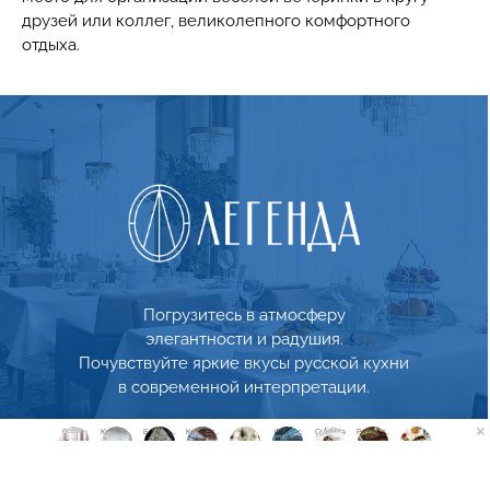
друзей или коллег, великолепного комфортного
отдыха.
СМОТРЕТЬ
впечатление от посещения ресторана «Легенда».
разнообразных вкусов подарят вам незабываемое
Погрузитесь в атмосферу
Фирменная подача блюд удивительный микс
элегантности и радушия.
Ресторан «Легенда»
Почувствуйте яркие вкусы русской кухни
в современной интерпретации.