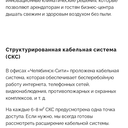
инновационные климатические решения, которые
поддерживается комфортная температура.
позволяют арендаторам и гостям бизнес-центра
дышать свежим и здоровым воздухом без пыли.
Также через ИТП мы организовали тепловые
завесы — они отсекают потоки холодного
воздуха с улицы, поэтому даже зимой на
первом этаже бизнес-центра тепло и уютно.
Еще больше удобств мы продумали для «Сити
Структурированная кабельная система
Отеля» и «Ситифитнес & Ситиспа» — там
(СКС)
предусмотрены теплые полы.
В офисах «Челябинск-Сити» проложена кабельная
система, которая обеспечивает бесперебойную
работу интернета, телефонных сетей,
видеонаблюдения, противопожарных и охранных
комплексов, и т. д.
На каждые 6-8 м² СКС предусмотрена одна точка
доступа. Если нужно, мы всегда готовы
рассмотреть расширение кабельной системы.